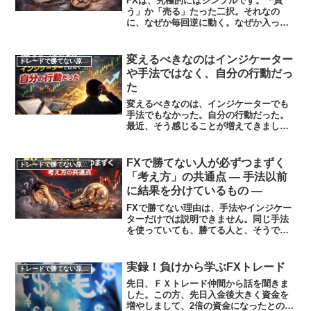
FXは、究極的にはシンプルです。「買
う」か「売る」たった二択。それなの
に、なぜか毎回逆に動く。なぜか入った
瞬間に止まる。そんな経験をしたことが
ある人も多いと思います。私自身、「も
っと情報を集めれば勝てるはずだ」そう
変えるべきなのはインジケーター
トレードで勝てない原因を知る
考えていた時期がありました...
や手法ではなく、自分の行動だっ
た
変えるべきなのは、インジケーターでも
手法でもなかった。自分の行動だった。
最近、そう感じることが増えてきまし
た。今までは、勝っても負けても語れる
のは表面的な数字だけでした。「今日は
〇円勝った」「今日は大きく負けた」そ
FXで勝てない人が必ずつまずく
トレードで勝てない原因を知る
れだけ。なぜ勝ったのか。な...
「考え方」の共通点 ― 手法以前
に結果を分けているもの ―
FXで勝てない理由は、手法やインジケー
ターだけでは説明できません。同じ手法
を使っていても、勝てる人と、そうでな
い人がはっきり分かれます。その差は、
チャートの読み方よりも、考え方・行
動・判断の積み重ねにあります。私自
実録！負けから学ぶFXトレード
トレードで勝てない原因を知る
身、トレードを続ける中で、...
先日、ＦＸトレード仲間から話を聞きま
した。この方、先日入金後大きく資金を
増やしまして、2倍の資金になったとのこ