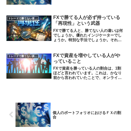
と。それから二日後に・・・その後どこ
まで増やしたのかを伺うと・・・「すべ
て失いました」とのこと。ちなみにこの
方は、海外口座でトレー...
FXで勝てる人が必ず持っている
トレードで勝てない原因を知る
「再現性」という武器
FXで勝てる人と、勝てない人の違いは何
でしょうか。優れたインジケーターでし
ょうか。特別な手法でしょうか。それと
も資金量でしょうか。もちろん、それら
も無関係ではありません。しかし、長く
トレードを続けていると、ある事実に気
FXで資産を増やしている人がや
トレードで勝てない原因を知る
づきます。本当に重要な...
っていること
FXで資産を勝っている人の割合は、1割
ほどと言われています。これは、かなり
前から言われていたことで、オンライン
トレードが始まった2000年初期からほぼ
変わっていないようです。今のFXトレー
ドは、自動売買やツール・理論など、い
ろいろとトレード...
個人のポートフォリオにおけるＦＸの割
合