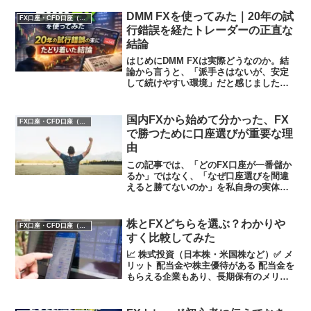
方法その状態になると、ある感覚が出て
きます。今の仕事にも満足している。収
DMM FXを使ってみた｜20年の試
FX口座・CFD口座（GOLD）
入も、決して低くはない。...
行錯誤を経たトレーダーの正直な
結論
はじめにDMM FXは実際どうなのか。結
論から言うと、「派手さはないが、安定
して続けやすい環境」だと感じました。
私は約20年FXを続けています。増やした
こともあれば、崩れたこともあります。
その試行錯誤の中で気づいたのは、手法
国内FXから始めて分かった、FX
FX口座・CFD口座（GOLD）
よりも先に“壊れ...
で勝つために口座選びが重要な理
由
この記事では、「どのFX口座が一番儲か
るか」ではなく、「なぜ口座選びを間違
えると勝てないのか」を私自身の実体験
をもとに整理します。私はFXを国内口座
から始めました。その後、規制や取引環
境の変化を経験し、海外口座も併用する
株とFXどちらを選ぶ？わかりや
FX口座・CFD口座（GOLD）
ようになりました。た...
すく比較してみた
📈 株式投資（日本株・米国株など）✅ メ
リット 配当金や株主優待がある 配当金を
もらえる企業もあり、長期保有のメリッ
トがある。 日本株なら株主優待を活用で
きる（例：飲食券、割引券など）。 価格
変動が比較的安定している FXと比べると