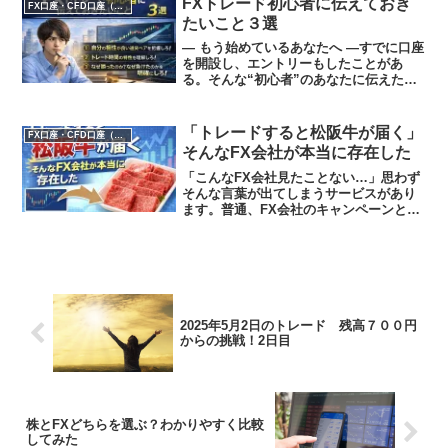
FXトレード初心者に伝えておき
FX口座・CFD口座（GOLD）
ボラティ...
たいこと３選
― もう始めているあなたへ ―すでに口座
を開設し、エントリーもしたことがあ
る。そんな“初心者”のあなたに伝えたい
ことがあります。未経験者とはフェーズ
が違います。今必要なのは、覚悟ではな
く「改善」です。準備 → 実践 → 検証こ
「トレードすると松阪牛が届く」
FX口座・CFD口座（GOLD）
こからはその話...
そんなFX会社が本当に存在した
「こんなFX会社見たことない…」思わず
そんな言葉が出てしまうサービスがあり
ます。普通、FX会社のキャンペーンとい
えば・取引ボーナス・キャッシュバッ
ク・スプレッド優遇このあたりが定番で
す。ところが、あるFX会社は違いまし
た。なんと――・トレー...
2025年5月2日のトレード 残高７００円
からの挑戦！2日目
株とFXどちらを選ぶ？わかりやすく比較
してみた