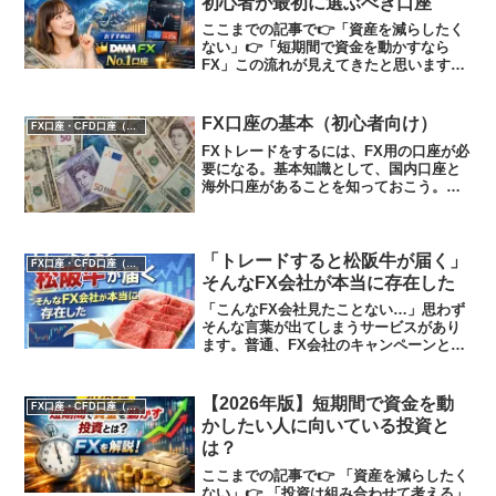
初心者が最初に選ぶべき口座
ここまでの記事で👉「資産を減らしたく
ない」👉「短期間で資金を動かすなら
FX」この流れが見えてきたと思います。
では最後に👉「どのFX口座を選べばいい
のか」ここを解説していきます。FX口座
はどこでもいいわけではない最初にお伝
FX口座の基本（初心者向け）
FX口座・CFD口座（GOLD）
えしておきます。👉 ...
FXトレードをするには、FX用の口座が必
要になる。基本知識として、国内口座と
海外口座があることを知っておこう。国
内口座は、日本国内の法律に乗っ取って
運営されている。為替のレバレッジは最
大で25倍までと定められている。2010年
代に、ギャンブ...
「トレードすると松阪牛が届く」
FX口座・CFD口座（GOLD）
そんなFX会社が本当に存在した
「こんなFX会社見たことない…」思わず
そんな言葉が出てしまうサービスがあり
ます。普通、FX会社のキャンペーンとい
えば・取引ボーナス・キャッシュバッ
ク・スプレッド優遇このあたりが定番で
す。ところが、あるFX会社は違いまし
【2026年版】短期間で資金を動
FX口座・CFD口座（GOLD）
た。なんと――・トレー...
かしたい人に向いている投資と
は？
ここまでの記事で👉 「資産を減らしたく
ない」👉 「投資は組み合わせて考える」