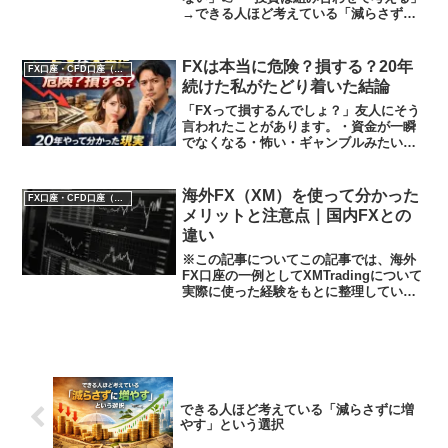
→できる人ほど考えている「減らさずに
増やす」という選択→資産を減らしたく
ない人のための投資の選び方｜失敗しな
い考え方この考え方が見えてきたと思い
FXは本当に危険？損する？20年
FX口座・CFD口座（GOLD）
ます。では、その中で...
続けた私がたどり着いた結論
「FXって損するんでしょ？」友人にそう
言われたことがあります。・資金が一瞬
でなくなる・怖い・ギャンブルみたい・
時間もないし無理たしかに、その不安は
正しいです。私自身、20年の中で何度も
資金を溶かしました。でも今ならはっき
海外FX（XM）を使って分かった
FX口座・CFD口座（GOLD）
り言えます。FXは危...
メリットと注意点｜国内FXとの
違い
※この記事についてこの記事では、海外
FX口座の一例としてXMTradingについて
実際に使った経験をもとに整理していま
す。これからFXを始める方や、取引に慣
れていない段階の方に海外FX口座の利用
を勧めるものではありません。国内FXで
基礎を固...
できる人ほど考えている「減らさずに増
やす」という選択