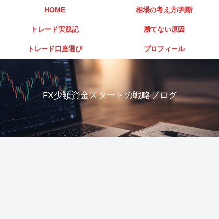
HOME
相場の考え方/判断
トレード実践記
勝てない原因
トレード口座選び
プロフィール
FX少額資金スタートの戦略ブログ