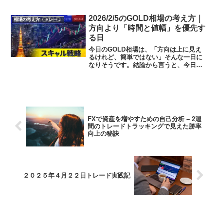
トが必要無い人は、分からない事なの
で、ページを閉じて下さい。ダイエット
とFXトレードの類似点ダイエット経験者
2026/2/5のGOLD相場の考え方｜
相場の考え方・トレード判断
ならば、よくお分かりか...
方向より「時間と値幅」を優先す
る日
今日のGOLD相場は、「方向は上に見え
るけれど、簡単ではない」そんな一日に
なりそうです。結論から言うと、今日
は“当てにいく日”ではなく、“条件が揃っ
た時だけ取る日”という認識で向き合って
います。5分足（6：10）4H足（６：１
０）今日のGO...
FXで資産を増やすための自己分析 – 2週
間のトレードトラッキングで見えた勝率
向上の秘訣
２０２５年４月２２日トレード実践記