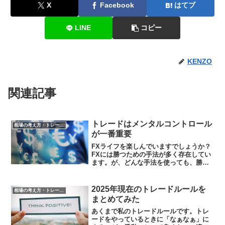
X
Facebook
はてブ
LINE
コピー
KENZO
関連記事
トレードはメンタルコントロール
相場の考え方・トレード判断
が一番重要
FXライフを楽しんでいますでしょうか？
FXには勝つための手法が多く存在してい
ます。が、どんな手法を使っても、勝て
る人もいれば負ける人もいます。今回
は、このことについて書いていきます。
FXで勝てるFXを始めて最初は、どうやっ
2025年現在のトレードルールを
相場の考え方・トレード判断
たら資金を増やせる...
まとめてみた
あくまで私のトレードルールです。トレ
ードをやっているときに「なぁなぁ」に