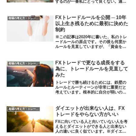
するのが一番私にとって良くない。適当
にやって勝てるほど、私の能力は高くな
いと認識しています。では早速みていき
ましょう！①やることのルール必ずやる
FXトレードルールを公開 ─ 10年
相場の考え方・トレード判断
ことのルールです。当たり...
以上生き残るために最初に決めた
制約
※この記事は2020年に書いた、私のトレ
ードルールの原点です。その後も何度か
ルールを見直していますが、「資金を守
る」「待つ」「感情で入らない」という
考え方は今も一切変わっていません。FX
トレードは投資です。つまり資本を増加
FXトレードで更なる成長をする
相場の考え方・トレード判断
させる為に行うもの...
為に、トレードルールを見直して
みた
トレードで勝ち続けるためには、鉄壁の
ルールとルーティーンが非常に重要だと
考えています。根本的に自分が弱いの
で、すぐに調子に乗り、欲望に負け、悔
しがると自分の制御が難しくなります。
「自分は1年後には毎月1000万円以上の利
ダイエットが出来ない人は、FX
相場の考え方・トレード判断
益を出すトレーダーに...
トレードをやらない方がいい
FXに向いている人と向いていない人を考
えるとダイエットができる人と出来ない
人の違いに良く似ています。※ダイエッ