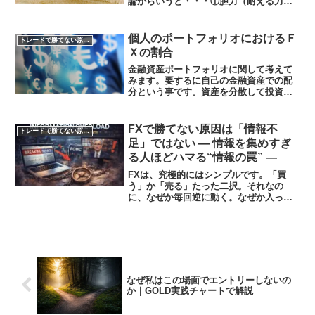
論からいうと・・・①胆力（耐える力）
②決断力（判断の早さ）③分析力（チャ
ートやトレードを分析する能力）この3つ
の能力が最低限必要です。それぞれを解
個人のポートフォリオにおけるＦ
トレードで勝てない原因を知る
説していきます。①...
Ｘの割合
金融資産ポートフォリオに関して考えて
みます。要するに自己の金融資産での配
分という事です。資産を分散して投資す
る考え銀行の預金金利は、言うまでもな
いですが、無いようなものです。お金の
運用を考えて行くなかで、ＦＸ1択という
FXで勝てない原因は「情報不
トレードで勝てない原因を知る
のは、リスクが高いと言...
足」ではない ― 情報を集めすぎ
る人ほどハマる“情報の罠” ―
FXは、究極的にはシンプルです。「買
う」か「売る」たった二択。それなの
に、なぜか毎回逆に動く。なぜか入った
瞬間に止まる。そんな経験をしたことが
ある人も多いと思います。私自身、「も
っと情報を集めれば勝てるはずだ」そう
考えていた時期がありました...
なぜ私はこの場面でエントリーしないの
か｜GOLD実践チャートで解説