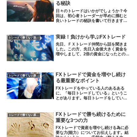
る秘訣
日々のトレードはいかがでしょうか？今
回は、初心者トレーダーが早めに掴むと
良いトレードの秘訣を書いて行きます。
トレードで勝つFXトレードは、上がるか
下がるかを予測し、その動いた分だけ利
益を得る投資です。ポジションを持って
実録！負けから学ぶFXトレード
トレードで勝てない原因を知る
からどれくらいで利確す...
先日、ＦＸトレード仲間から話を聞きま
した。この方、先日入金後大きく資金を
増やしまして、2倍の資金になったとのこ
と。それから二日後に・・・その後どこ
まで増やしたのかを伺うと・・・「すべ
て失いました」とのこと。ちなみにこの
方は、海外口座でトレー...
FXトレードで資金を増やし続け
トレードで勝てない原因を知る
る最重要なポイント
FXトレードをやっている人のあるある
に、「毎日トレードしている」というこ
とがあります。毎日トレードをしてい
る、常にチャートが気になっていると言
う人は、要注意です。今回は、FXトレー
ドを資産運用として活用することに最も
FXトレードで勝ち続けるために
トレードで勝てない原因を知る
重要なことをお伝えしよう...
重要な3つの力
FXトレードで資産を増やし続ける為に必
要な力(能力）についてお伝えします。結