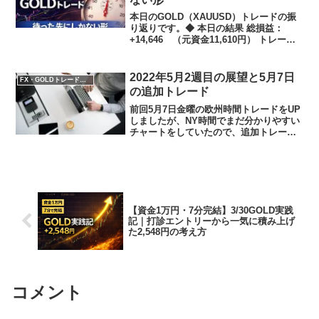
本日のGOLD（XAUUSD）トレードの振
り返りです。◆ 本日の結果 総損益：
+14,646 （元資金11,610円） トレード
回数：13回 勝率：100% ドローダウン：
0数字だけ見ると出来すぎですが、今日は
「たまたま勝った日」ではありま...
2022年5月2週目の展望と5月7日
FX・GOLDトレード実践記
の追加トレード
前回5月7日金曜の欧州時間トレードをUP
しましたが、NY時間でまだ分かりやすい
チャートをしていたので、追加トレード
しました。→前回記事5月7日追加トレー
ド結果今回は４ポジション追加トレード
ですべて２０Pips以上の獲得となりまし
た。すべて0...
【資金1万円・7分完結】3/30GOLD実践
記｜打診エントリーから一気に積み上げ
た2,548円の考え方
コメント