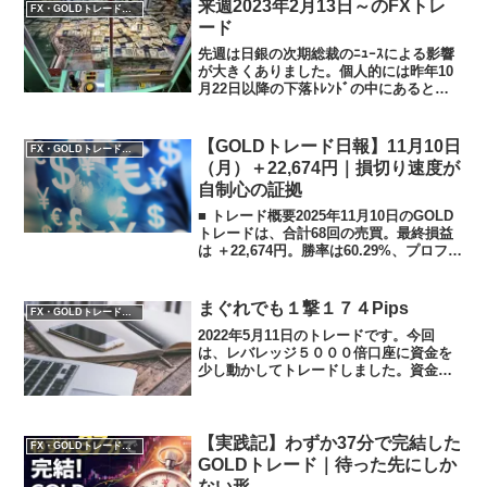
いないそれが今日の本質でした。2026年1
来週2023年2月13日～のFXトレ
FX・GOLDトレード実践記
月5日の...
ード
先週は日銀の次期総裁のﾆｭｰｽによる影響
が大きくありました。個人的には昨年10
月22日以降の下落ﾄﾚﾝﾄﾞの中にあると思
っています。さて、来週のﾄﾚｰﾄﾞに関して
準備をしていこうと思います。前回米国
CPI時のチャート経済指標発表で大きく動
【GOLDトレード日報】11月10日
FX・GOLDトレード実践記
く...
（月）＋22,674円｜損切り速度が
自制心の証拠
■ トレード概要2025年11月10日のGOLD
トレードは、合計68回の売買。最終損益
は ＋22,674円。勝率は60.29%、プロフィ
ットファクター4.26。「損切りの速度と
冷静な撤退」をテーマに、1日を通して自
己制御力の成長を感じたトレ...
まぐれでも１撃１７４Pips
FX・GOLDトレード実践記
2022年5月11日のトレードです。今回
は、レバレッジ５０００倍口座に資金を
少し動かしてトレードしました。資金２
５００円！からの挑戦！早速、結果を見
ていきます。なかなか良い結果となりま
した！実に2500円の資金が、15000円に
なりました！...
【実践記】わずか37分で完結した
FX・GOLDトレード実践記
GOLDトレード｜待った先にしか
ない形