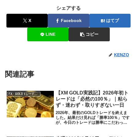
シェアする
X
Facebook
はてブ
LINE
コピー
KENZO
関連記事
【XM GOLD実践記】2026年初ト
FX・GOLDトレード実践記
レードは「必然の100％」｜粘ら
ず・迷わず・取りすぎない一日
2026年、最初のGOLDトレードを終えま
した。結果だけ見れば「勝率100％」です
が、今日のトレードは勝率にこだわった
結果ではありません。むしろ逆で、損切
りを考える必要すらない場所しか触って