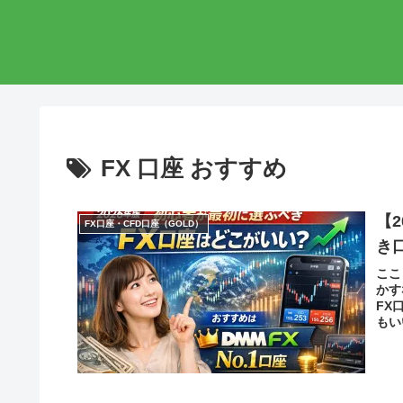
FX 口座 おすすめ
【
FX口座・CFD口座（GOLD）
き
ここ
かす
FX
もい