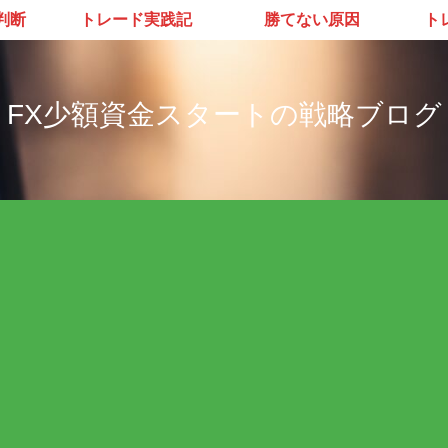
判断
トレード実践記
勝てない原因
ト
FX少額資金スタートの戦略ブログ